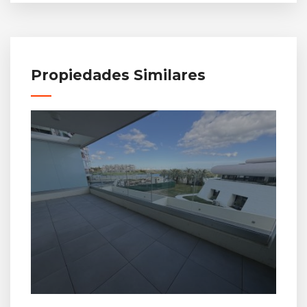
Propiedades Similares
U$S 
Mans