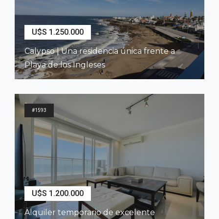
U$S 1.250.000
Calypso | Una residencia única frente a
Playa de los Ingleses
2
343
m
3
Dormitorios
3
Baños
#1593
U$S 1.200.000
Alquiler temporario de excelente