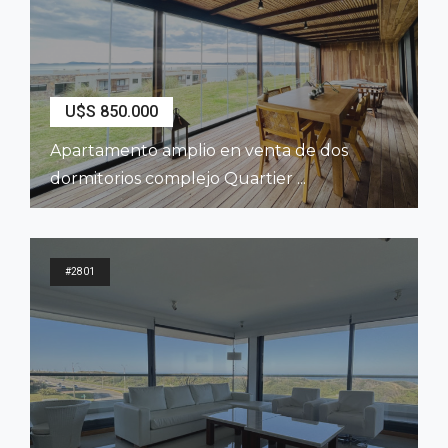
U$S 850.000
Apartamento amplio en venta de dos
dormitorios complejo Quartier ...
2
158
m
2
Dormitorios
2
Baños
#2801