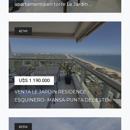
apartamento en torre Le Jardin ...
2
197
m
3
Dormitorios
3
Baños
#2749
U$S 1.190.000
VENTA LE JARDIN RESIDENCE -
ESQUINERO- MANSA-PUNTA DEL ESTE.
2
200
m
4
Dormitorios
5
Baños
#2954