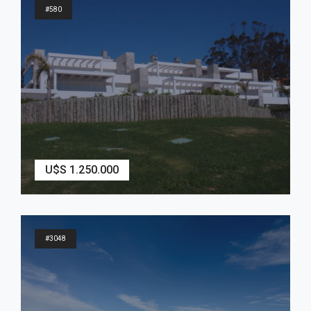
#580
U$S 1.250.000
3
Dormitorios
2
Baños
#3048