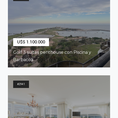
U$S 1.100.000
Golf 3 suites penthouse con Piscina y
Barbacoa
2
300
m
3
Dormitorios
3
Baños
#2941