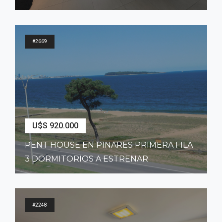
2
218
m
3
Dormitorios
3
Baños
#2669
U$S 920.000
PENT HOUSE EN PINARES PRIMERA FILA
3 DORMITORIOS A ESTRENAR
2
170
m
3
Dormitorios
3
Baños
#2248