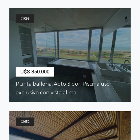
2
190
m
3
Dormitorios
3
Baños
#1099
U$S 850.000
Punta ballena, Apto 3 dor, Piscina uso
exclusivo con vista al ma ...
2
280
m
3
Dormitorios
2
Baños
#2652