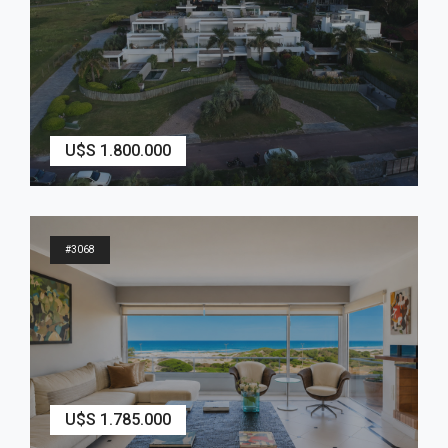
U$S 1.800.000
3
Dormitorios
3
Baños
#3068
U$S 1.785.000