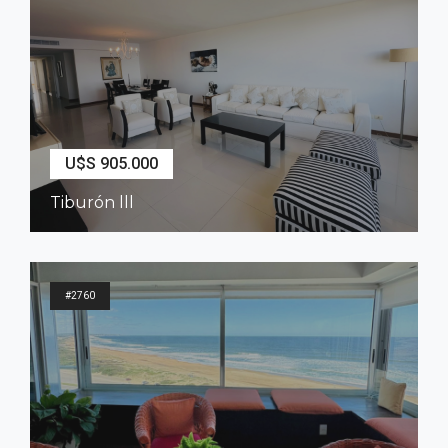
U$S 905.000
Tiburón lll
3
Dormitorios
4
Baños
#2760