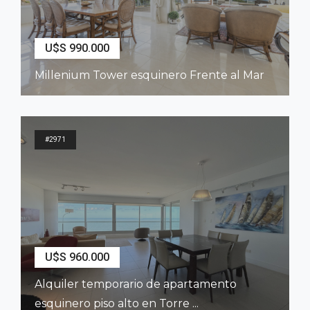
U$S 990.000
Millenium Tower esquinero Frente al Mar
2
200
m
3
Dormitorios
4
Baños
#2971
U$S 960.000
Alquiler temporario de apartamento
esquinero piso alto en Torre ...