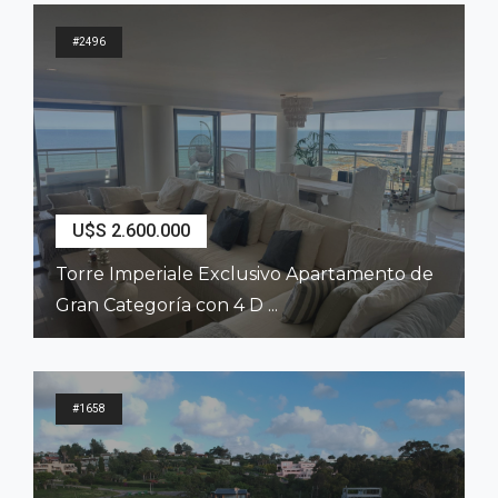
#2496
U$S 2.600.000
Torre Imperiale Exclusivo Apartamento de
Gran Categoría con 4 D ...
2
407
m
4
Dormitorios
6
Baños
#1658