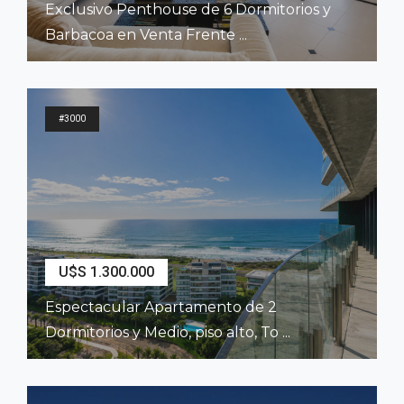
Exclusivo Penthouse de 6 Dormitorios y
Barbacoa en Venta Frente ...
2
510
m
6
Dormitorios
6
Baños
#3000
U$S 1.300.000
Espectacular Apartamento de 2
Dormitorios y Medio, piso alto, To ...
2
208
m
2
Dormitorios
2
Baños