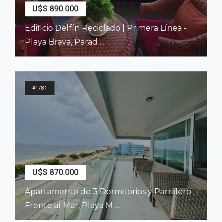
U$S 890.000
Edificio Delfín Reciclado | Primera Línea -
Playa Brava, Parad ...
2
210
m
3
Dormitorios
4
Baños
#1781
U$S 870.000
Apartamento de 3 Dormitorios y Parrillero
Frente al Mar, Playa M ...