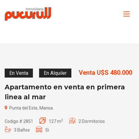
Venta U$S 480.000
En Venta
En Alquiler
Apartamento en venta en primera
linea al mar
Punta del Este, Mansa.
2
Codigo # 2851
127 m
2 Dormitorios
3 Baños
Si