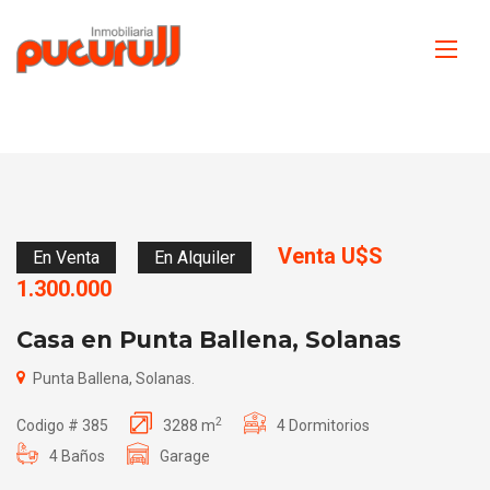
Venta U$S
En Venta
En Alquiler
1.300.000
Casa en Punta Ballena, Solanas
Punta Ballena, Solanas.
2
Codigo # 385
3288 m
4 Dormitorios
4 Baños
Garage