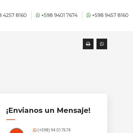
 4257 8160
+598 9401 7674
+598 9457 8160
¡Envianos un Mensaje!
(+598) 94 017674