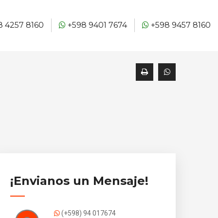
 4257 8160
+598 9401 7674
+598 9457 8160
¡Envianos un Mensaje!
(+598) 94 017674