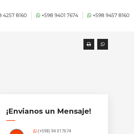
 4257 8160
+598 9401 7674
+598 9457 8160
¡Envianos un Mensaje!
(+598) 94 017674