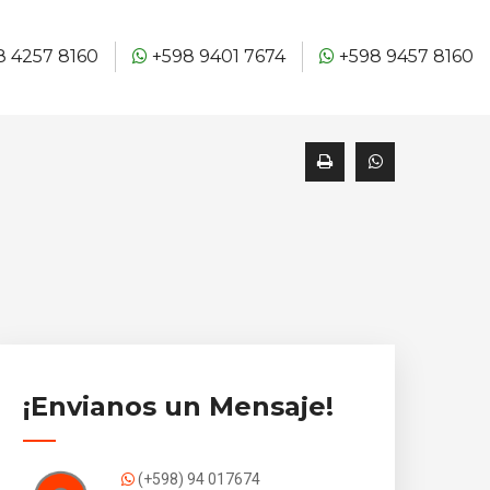
 4257 8160
+598 9401 7674
+598 9457 8160
¡Envianos un Mensaje!
(+598) 94 017674