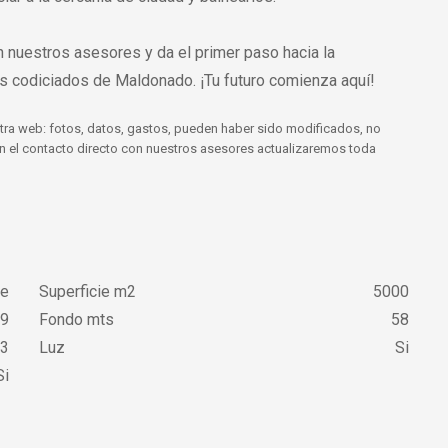
n nuestros asesores y da el primer paso hacia la
ás codiciados de Maldonado. ¡Tu futuro comienza aquí!
tra web: fotos, datos, gastos, pueden haber sido modificados, no
 En el contacto directo con nuestros asesores actualizaremos toda
te
Superficie m2
5000
9
Fondo mts
58
3
Luz
Si
i