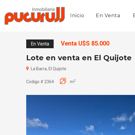
Inicio
En Venta
Venta U$S 85.000
En Venta
Lote en venta en El Quijote
La Barra, El Quijote.
2
Codigo # 2364
m