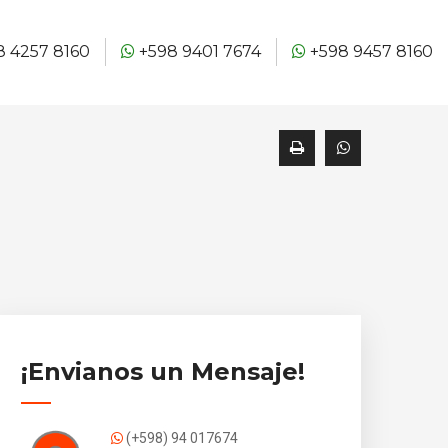
 4257 8160
+598 9401 7674
+598 9457 8160
¡Envianos un Mensaje!
(+598) 94 017674