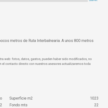
Leaflet
pocos metros de Ruta Interbalnearia. A unos 800 metros
tra web: fotos, datos, gastos, pueden haber sido modificados, no
 En el contacto directo con nuestros asesores actualizaremos toda
go
Superficie m2
1023
2
Fondo mts
22