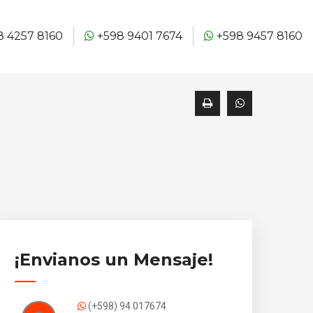
 4257 8160
+598 9401 7674
+598 9457 8160
¡Envianos un Mensaje!
(+598) 94 017674