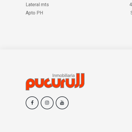
Lateral mts
4
Apto PH
S