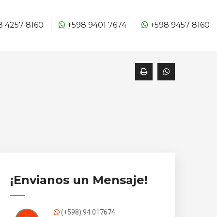
 4257 8160
+598 9401 7674
+598 9457 8160
¡Envianos un Mensaje!
(+598) 94 017674