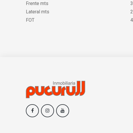
Frente mts
3
Lateral mts
2
FOT
4