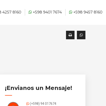
 4257 8160
+598 9401 7674
+598 9457 8160
¡Envianos un Mensaje!
(+598) 94 017674