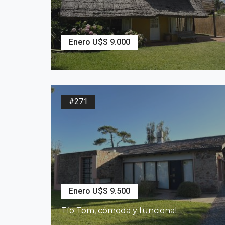
Enero U$S 9.000
2
637
m
4
Dormitorios
3
Baños
#271
Enero U$S 9.500
Tío Tom, cómoda y funcional