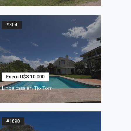
2
600
m
3
Dormitorios
3
Baños
#304
Enero U$S 10.000
Linda casa en Tio Tom
2
637
m
3
Dormitorios
2
Baños
#1898