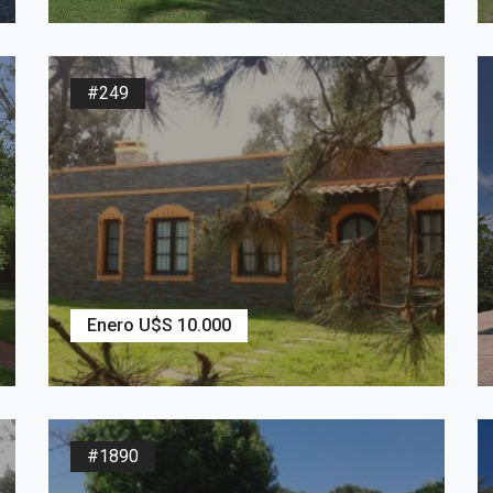
3
Dormitorios
2
Baños
#249
Enero U$S 10.000
2
637
m
3
Dormitorios
2
Baños
#1890