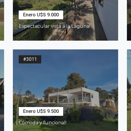
Enero U$S 9.000
Espectacular vista a la Laguna!
3
Dormitorios
2
Baños
#3011
Enero U$S 9.500
Cómoda y funcional!