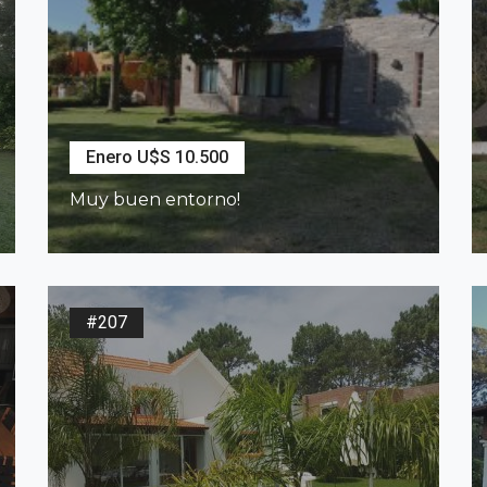
Enero U$S 10.500
Muy buen entorno!
3
Dormitorios
2
Baños
#207