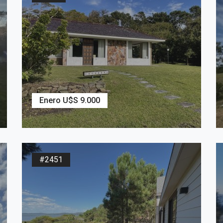
Enero U$S 9.000
3
Dormitorios
3
Baños
#2451