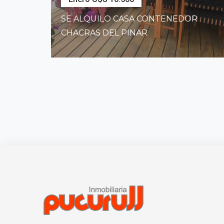
SE ALQUILO CASA CONTENEDOR
CHACRAS DEL PINAR
2
Dormitorios
1
Baños