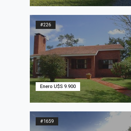
2
675
m
3
Dormitorios
3
Baños
#226
Enero U$S 9.900
2
637
m
2
Dormitorios
1
Baños
#1659