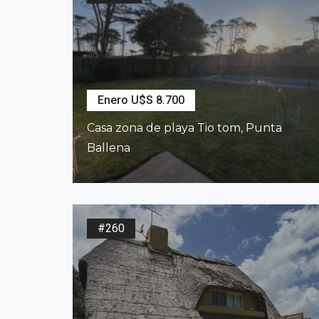
Enero U$S 8.700
Casa zona de playa Tio tom, Punta
Ballena
2
417
m
4
Dormitorios
2
Baños
#260