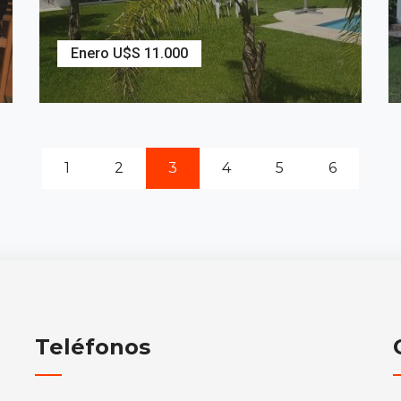
Enero U$S 11.000
3
Dormitorios
2
Baños
1
2
3
4
5
6
Teléfonos