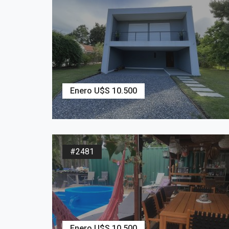
Enero U$S 10.500
2
675
m
3
Dormitorios
3
Baños
#2481
Enero U$S 10.500