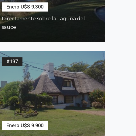
Enero U$S 9.300
Directamente sobre la Laguna del
sauce
2
250
m
4
Dormitorios
2
Baños
#197
Enero U$S 9.900