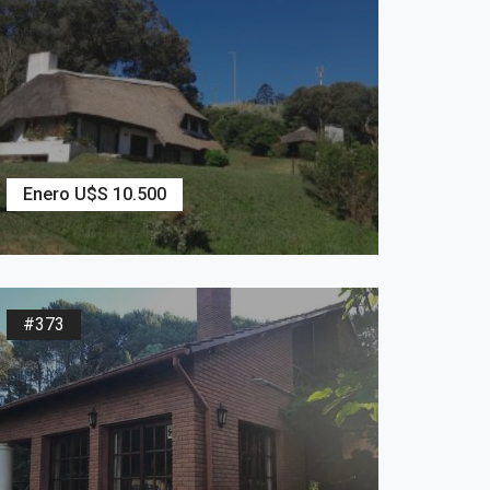
Enero U$S 10.500
2
164
m
3
Dormitorios
2
Baños
#373