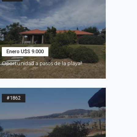
Enero U$S 9.000
Oportunidad a pasos de la playa!!
2
639
m
3
Dormitorios
2
Baños
#1862